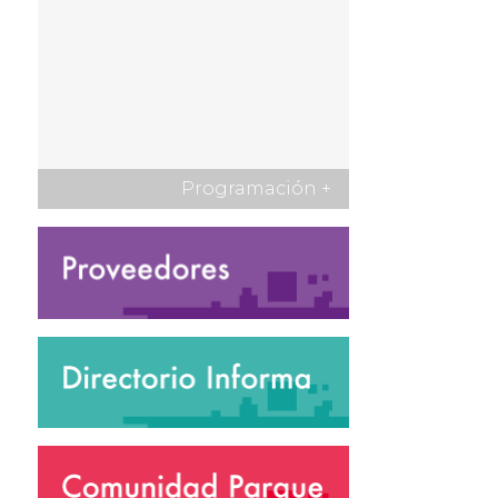
Programación
+