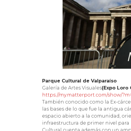
Parque Cultural de Valparaíso
Galería de Artes Visuales
(Expo Loro 
https://my.matterport.com/show/
También conocido como la Ex-cárcel
las bases de lo que fue la antigua c
espacio abierto a la comunidad, orien
infraestructura de primer nivel para 
Cultural cuenta además con un ampli