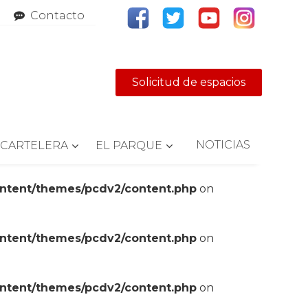
Contacto
Solicitud de espacios
NOTICIAS
CARTELERA
EL PARQUE
ontent/themes/pcdv2/content.php
on
ontent/themes/pcdv2/content.php
on
ontent/themes/pcdv2/content.php
on