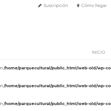
Suscripción
Cómo llegar
Skip to content
INICIO
in
/home/parquecultural/public_html/web-old/wp-c
in
/home/parquecultural/public_html/web-old/wp-c
in
/home/parquecultural/public_html/web-old/wp-c