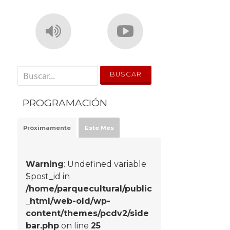
' . __('Search for:') . '
PROGRAMACIÓN
Próximamente
Este Mes
Warning
: Undefined variable
$post_id in
/home/parquecultural/public
_html/web-old/wp-
content/themes/pcdv2/side
bar.php
on line
25