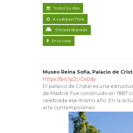
Todos los días
A cualquier hora
Entrada liberada
En tu casa
Museo Reina Sofia, Palacio de Crist
https://bit.ly/2UOs0dy
El palacio de Cristal es una estructu
de Madrid. Fue construido en 1887 con
celebrada ese mismo año. En la actua
arte contemporáneo.