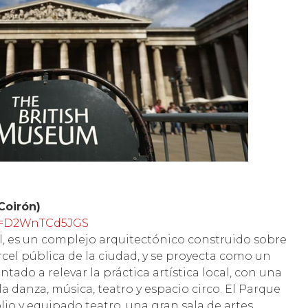
Coirón)
?m=D2WnTCd5JGS
, es un complejo arquitectónico construido sobre
árcel pública de la ciudad, y se proyecta como un
tado a relevar la práctica artística local, con una
la danza, música, teatro y espacio circo. El Parque
o y equipado teatro, una gran sala de artes