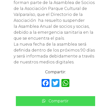
forman parte de la Asamblea de Socios
de la Asociación Parque Cultural de
Valparaíso, que el Directorio de la
Asociación ha resuelto suspender
la Asamblea Anual de socios y socias,
debido a la emergencia sanitaria en la
que se encuentra el país.
La nueva fecha de la asamblea será
definida dentro de los próximos 90 días
y será informada debidamente a través
de nuestros medios digitales.
Compartir:
F
T
W
a
w
h
c
it
a
Compartir
e
te
ts