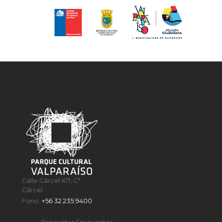
Calle Cárcel 471, C°
Cárcel
Fono:
+56 32 235 9400