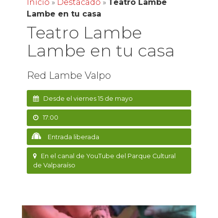
Inicio
»
Destacado
»
Teatro Lambe
Lambe en tu casa
Teatro Lambe
Lambe en tu casa
Red Lambe Valpo
Desde el viernes 15 de mayo
17:00
Entrada liberada
En el canal de YouTube del Parque Cultural
de Valparaíso