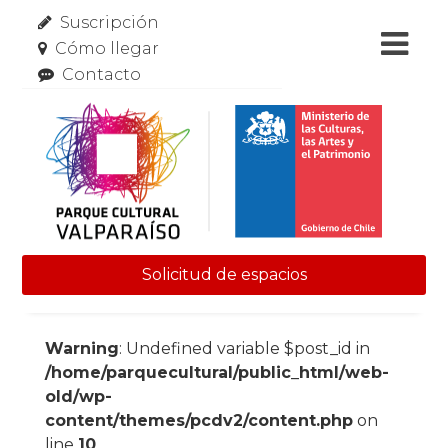
Suscripción
Cómo llegar
Contacto
Solicitud de espacios
Skip to content
Warning
: Undefined variable $post_id in
/home/parquecultural/public_html/web-
old/wp-
content/themes/pcdv2/content.php
on
line
10