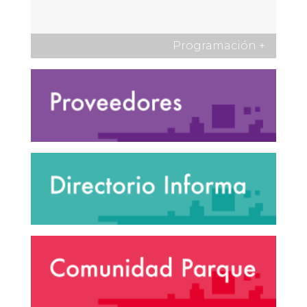
Programación
+