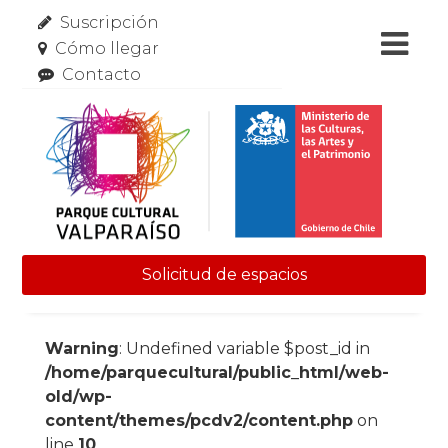
Suscripción
Cómo llegar
Contacto
Solicitud de espacios
Skip to content
Warning
: Undefined variable $post_id in
/home/parquecultural/public_html/web-
old/wp-
content/themes/pcdv2/content.php
on
line
10