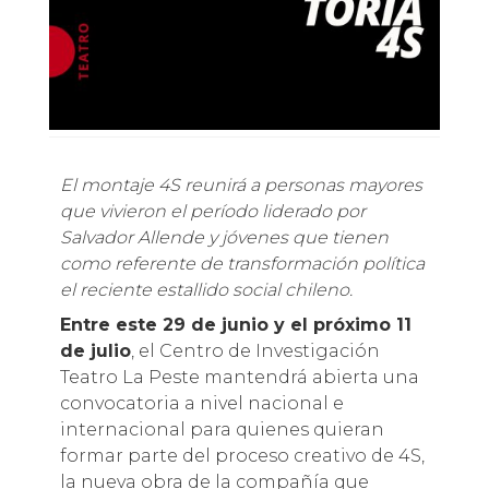
El montaje 4S reunirá a personas mayores
que vivieron el período liderado por
Salvador Allende y jóvenes que tienen
como referente de transformación política
el reciente estallido social chileno.
Entre este 29 de junio y el próximo 11
de julio
, el Centro de Investigación
Teatro La Peste mantendrá abierta una
convocatoria a nivel nacional e
internacional para quienes quieran
formar parte del proceso creativo de 4S,
la nueva obra de la compañía que