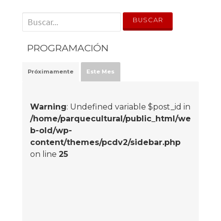
' . __('Search for:') . '
PROGRAMACIÓN
Próximamente
Este Mes
Warning
: Undefined variable $post_id in
/home/parquecultural/public_html/we
b-old/wp-
content/themes/pcdv2/sidebar.php
on line
25