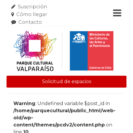
Suscripción
Cómo llegar
Contacto
Solicitud de espacios
Skip to content
Warning
: Undefined variable $post_id in
/home/parquecultural/public_html/web-
old/wp-
content/themes/pcdv2/content.php
on
line
10