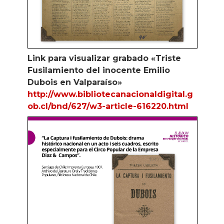
Link para visualizar grabado «Triste
Fusilamiento del inocente Emilio
Dubois en Valparaíso»
http://www.bibliotecanacionaldigital.g
ob.cl/bnd/627/w3-article-616220.html