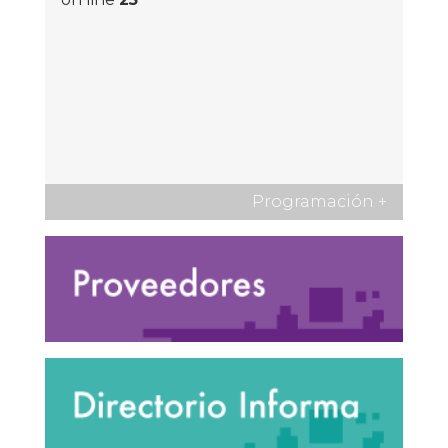
Programación
+