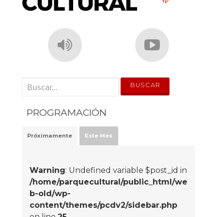
' . __('Search for:') . '
PROGRAMACIÓN
Próximamente
Este Mes
Warning
: Undefined variable $post_id in
/home/parquecultural/public_html/we
b-old/wp-
content/themes/pcdv2/sidebar.php
on line
25