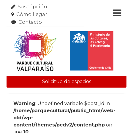
Suscripción
Cómo llegar
Contacto
Solicitud de espacios
Skip to content
Warning
: Undefined variable $post_id in
/home/parquecultural/public_html/web-
old/wp-
content/themes/pcdv2/content.php
on
line
10