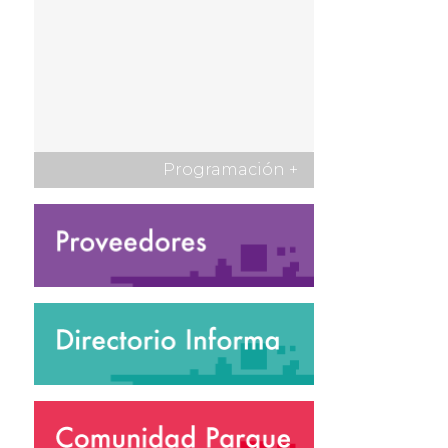
Programación
+