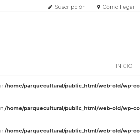
Suscripción
Cómo llegar
Skip to content
INICIO
in
/home/parquecultural/public_html/web-old/wp-c
in
/home/parquecultural/public_html/web-old/wp-c
in
/home/parquecultural/public_html/web-old/wp-c