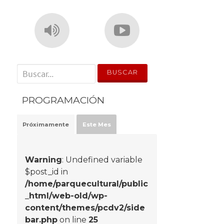
' . __('Search for:') . '
PROGRAMACIÓN
Próximamente
Este Mes
Warning
: Undefined variable
$post_id in
/home/parquecultural/public
_html/web-old/wp-
content/themes/pcdv2/side
bar.php
on line
25