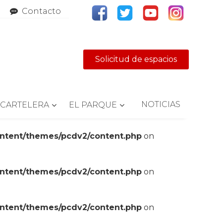
Contacto
Solicitud de espacios
NOTICIAS
CARTELERA
EL PARQUE
ontent/themes/pcdv2/content.php
on
ontent/themes/pcdv2/content.php
on
ontent/themes/pcdv2/content.php
on