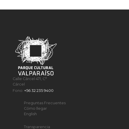
Calle Cárcel 471, C°
Cárcel
Fono:
+56 32 235 9400
Preguntas Frecuentes
Cómo llegar
English
Transparencia