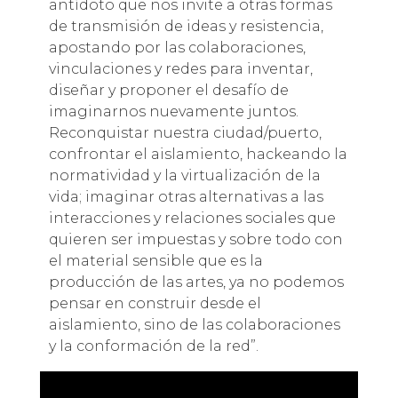
antídoto que nos invite a otras formas
de transmisión de ideas y resistencia,
apostando por las colaboraciones,
vinculaciones y redes para inventar,
diseñar y proponer el desafío de
imaginarnos nuevamente juntos.
Reconquistar nuestra ciudad/puerto,
confrontar el aislamiento, hackeando la
normatividad y la virtualización de la
vida; imaginar otras alternativas a las
interacciones y relaciones sociales que
quieren ser impuestas y sobre todo con
el material sensible que es la
producción de las artes, ya no podemos
pensar en construir desde el
aislamiento, sino de las colaboraciones
y la conformación de la red”.