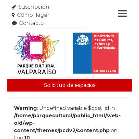
Suscripción
Cómo llegar
Contacto
Solicitud de espacios
Skip to content
Warning
: Undefined variable $post_id in
/home/parquecultural/public_html/web-
old/wp-
content/themes/pcdv2/content.php
on
line
10