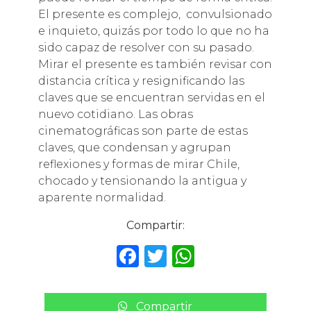
El presente es complejo, convulsionado
e inquieto, quizás por todo lo que no ha
sido capaz de resolver con su pasado.
Mirar el presente es también revisar con
distancia crítica y resignificando las
claves que se encuentran servidas en el
nuevo cotidiano. Las obras
cinematográficas son parte de estas
claves, que condensan y agrupan
reflexiones y formas de mirar Chile,
chocado y tensionando la antigua y
aparente normalidad.
Compartir:
F
T
W
a
w
h
c
it
a
Compartir