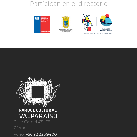
Participan en el directorio
Calle Cárcel 471, C°
Cárcel
Fono:
+56 32 235 9400