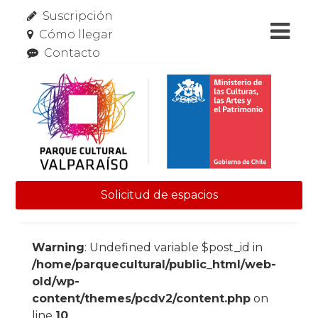
Suscripción
Cómo llegar
Contacto
Solicitud de espacios
Skip to content
Warning
: Undefined variable $post_id in
/home/parquecultural/public_html/web-
old/wp-
content/themes/pcdv2/content.php
on
line
10