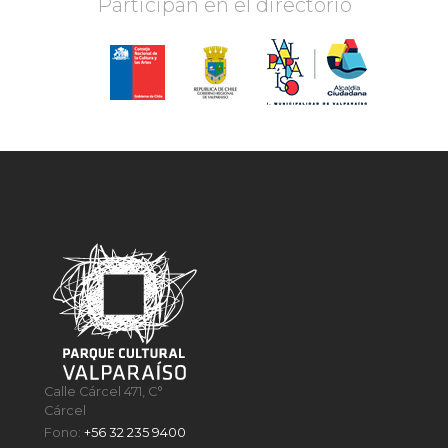
Participan en el directorio
Calle Cárcel 471, C°
Cárcel
Fono:
+56 32 235 9400