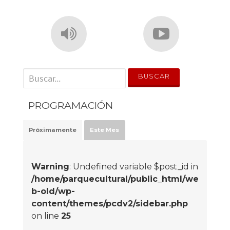
' . __('Search for:') . '
PROGRAMACIÓN
Próximamente
Este Mes
Warning
: Undefined variable $post_id in
/home/parquecultural/public_html/we
b-old/wp-
content/themes/pcdv2/sidebar.php
on line
25