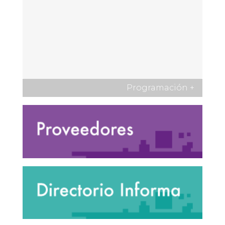
Programación
+