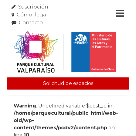
Suscripción
Cómo llegar
Contacto
Solicitud de espacios
Skip to content
Warning
: Undefined variable $post_id in
/home/parquecultural/public_html/web-
old/wp-
content/themes/pcdv2/content.php
on
line
10