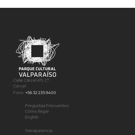
Calle Cárcel 471, C°
Cárcel
Fono:
+56 32 235 9400
Preguntas Frecuentes
Cómo llegar
English
Transparencia