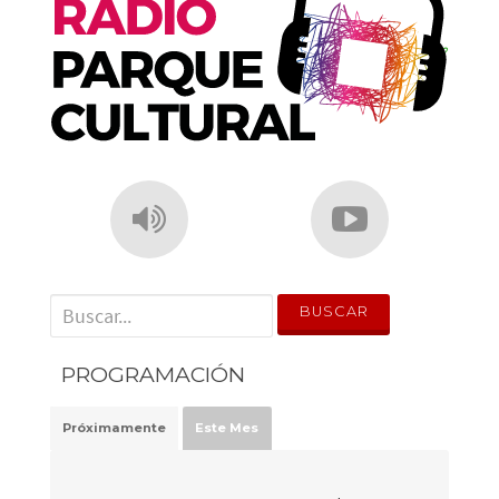
k
' . __('Search for:') . '
PROGRAMACIÓN
Próximamente
Este Mes