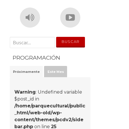
' . __('Search for:') . '
PROGRAMACIÓN
Próximamente
Este Mes
Warning
: Undefined variable
$post_id in
/home/parquecultural/public
_html/web-old/wp-
content/themes/pcdv2/side
bar.php
on line
25