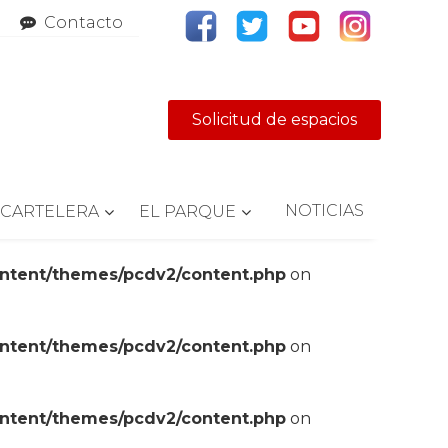
Contacto
Solicitud de espacios
NOTICIAS
CARTELERA
EL PARQUE
ontent/themes/pcdv2/content.php
on
ontent/themes/pcdv2/content.php
on
ontent/themes/pcdv2/content.php
on