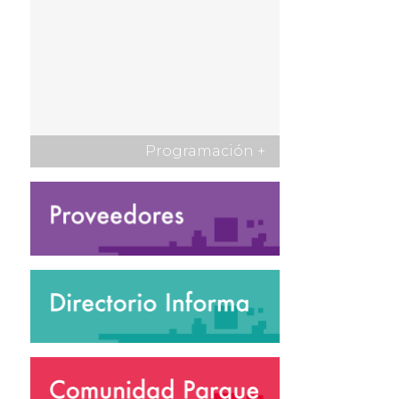
Programación
+