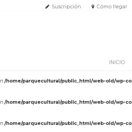
Suscripción
Cómo llegar
Skip to content
INICIO
in
/home/parquecultural/public_html/web-old/wp-c
in
/home/parquecultural/public_html/web-old/wp-c
in
/home/parquecultural/public_html/web-old/wp-c