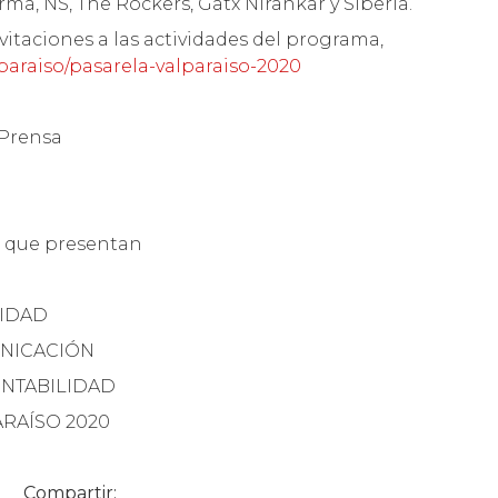
ma, NS, The Rockers, Gatx Nirankar y Siberia.
vitaciones a las actividades del programa,
paraiso/pasarela-valparaiso-2020
 Prensa
s que presentan
TIDAD
MUNICACIÓN
TENTABILIDAD
ARAÍSO 2020
Compartir: