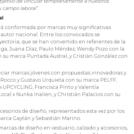
 objetivo de vincular tempranamente a nuestros
u campo laboral”.
al
stá conformada por marcas muy significativas
autor nacional. Entre los convocados se
ectoria, que se han convertido en referentes de la
ga, Juana Díaz, Paulo Méndez, Wendy Pozo con la
 su marca Puntada Austral, y Cristián González con
reciar marcas jóvenes con propuestas innovadoras y
 Rocco y Gustavo Urquieta con su marca PELFF,
.UPCYCLING, Francisca Pinto y Valentía
al x Nunka Inalien, y Christián Palacios con su
cesorios de diseño, representados esta vez por los
arca Gaytán y Sebastián Marino.
rcas de diseño en vestuario, calzado y accesorios,