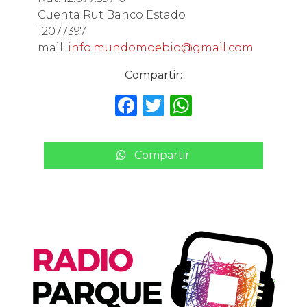
Cuenta Rut Banco Estado
12077397
mail:
info.mundomoebio@gmail.com
Compartir:
F
T
W
a
w
h
c
it
a
Compartir
e
te
ts
b
r
A
o
p
o
p
k