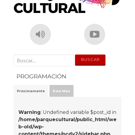
' . __('Search for:') . '
PROGRAMACIÓN
Próximamente
Este Mes
Warning
: Undefined variable $post_id in
/home/parquecultural/public_html/we
b-old/wp-
content/themes/pcdv2/sidebar.php