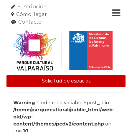
Suscripción
Cómo llegar
Contacto
Solicitud de espacios
Skip to content
Warning
: Undefined variable $post_id in
/home/parquecultural/public_html/web-
old/wp-
content/themes/pcdv2/content.php
on
line
10