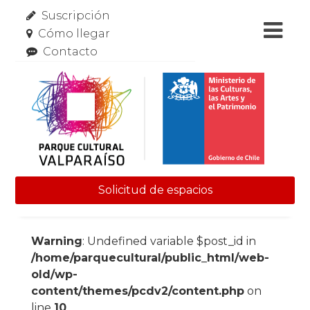
Suscripción
Cómo llegar
Contacto
Solicitud de espacios
Skip to content
Warning
: Undefined variable $post_id in
/home/parquecultural/public_html/web-
old/wp-
content/themes/pcdv2/content.php
on
line
10