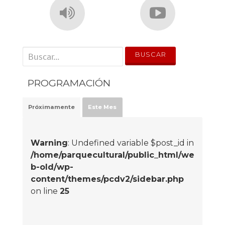
' . __('Search for:') . '
PROGRAMACIÓN
Próximamente
Este Mes
Warning
: Undefined variable $post_id in
/home/parquecultural/public_html/we
b-old/wp-
content/themes/pcdv2/sidebar.php
on line
25