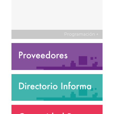
Programación
+