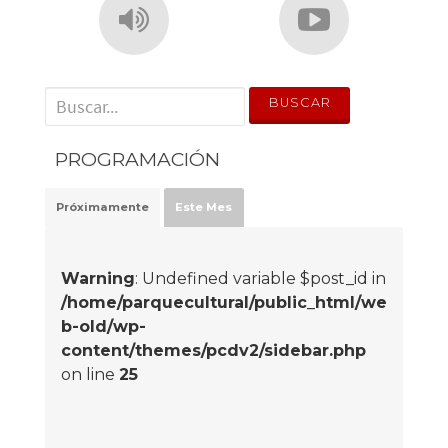
' . __('Search for:') . '
PROGRAMACIÓN
Próximamente
Este Mes
Warning
: Undefined variable $post_id in
/home/parquecultural/public_html/we
b-old/wp-
content/themes/pcdv2/sidebar.php
on line
25