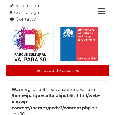
Suscripción
Cómo llegar
Contacto
Solicitud de espacios
Skip to content
Warning
: Undefined variable $post_id in
/home/parquecultural/public_html/web-
old/wp-
content/themes/pcdv2/content.php
on
line
10