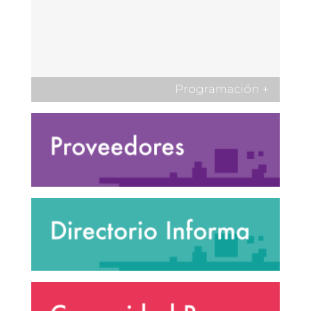
Programación
+