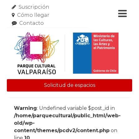
Suscripción
Cómo llegar
Contacto
Solicitud de espacios
Skip to content
Warning
: Undefined variable $post_id in
/home/parquecultural/public_html/web-
old/wp-
content/themes/pcdv2/content.php
on
line
10