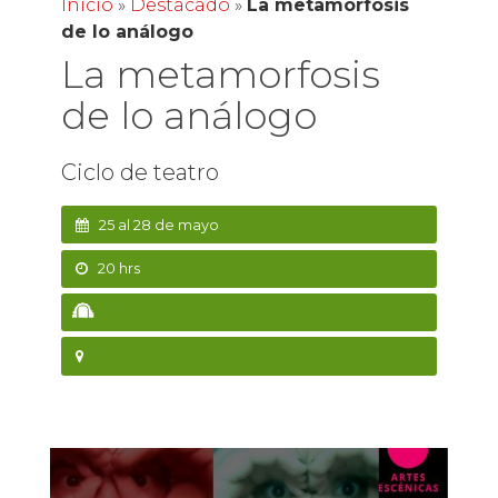
Inicio
»
Destacado
»
La metamorfosis
de lo análogo
La metamorfosis
de lo análogo
Ciclo de teatro
25 al 28 de mayo
20 hrs