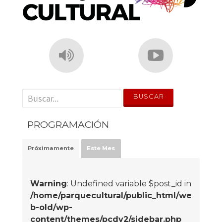
' . __('Search for:') . '
PROGRAMACIÓN
Próximamente
Este Mes
Warning
: Undefined variable $post_id in
/home/parquecultural/public_html/we
b-old/wp-
content/themes/pcdv2/sidebar.php