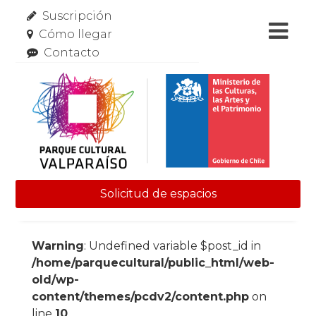
Suscripción
Cómo llegar
Contacto
Solicitud de espacios
Skip to content
Warning
: Undefined variable $post_id in
/home/parquecultural/public_html/web-
old/wp-
content/themes/pcdv2/content.php
on
line
10