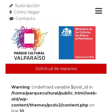
Suscripción
Cómo llegar
Contacto
Solicitud de espacios
Skip to content
Warning
: Undefined variable $post_id in
/home/parquecultural/public_html/web-
old/wp-
content/themes/pcdv2/content.php
on
line
10