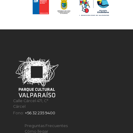
Calle Cárcel 471, C°
Cárcel
Fono:
+56 32 235 9400
Preguntas Frecuentes
Cómo llegar