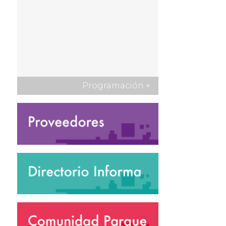
Programación
+