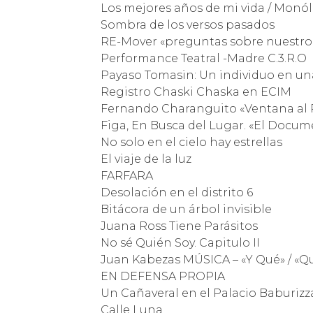
Los mejores años de mi vida / Monól
Sombra de los versos pasados
RE-Mover «preguntas sobre nuestro 
Performance Teatral -Madre C.3.R.O
Payaso Tomasin: Un individuo en un
Registro Chaski Chaska en ECIM
Fernando Charanguito «Ventana al 
Figa, En Busca del Lugar. «El Docum
No solo en el cielo hay estrellas
El viaje de la luz
FARFARA
Desolación en el distrito 6
Bitácora de un árbol invisible
Juana Ross Tiene Parásitos
No sé Quién Soy. Capitulo II
Juan Kabezas MÚSICA – «Y Qué» / «Qu
EN DEFENSA PROPIA
Un Cañaveral en el Palacio Baburizz
Calle Luna