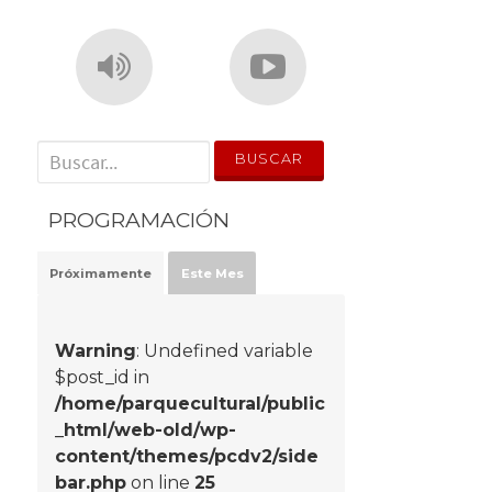
' . __('Search for:') . '
PROGRAMACIÓN
Próximamente
Este Mes
Warning
: Undefined variable
$post_id in
/home/parquecultural/public
_html/web-old/wp-
content/themes/pcdv2/side
bar.php
on line
25