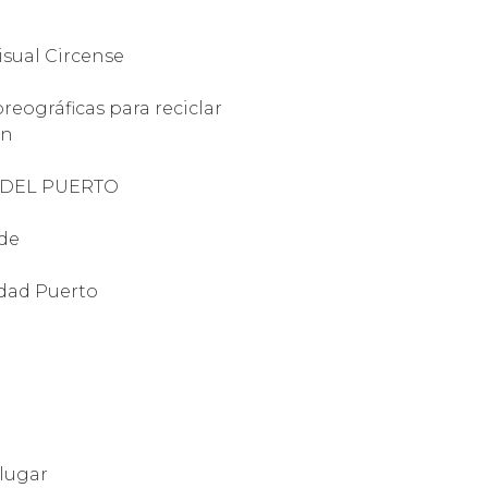
isual Circense
eográficas para reciclar
ón
S DEL PUERTO
rde
udad Puerto
 lugar