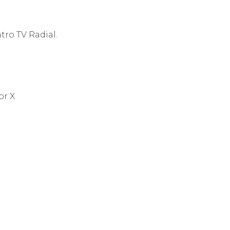
ro TV Radial.
or X