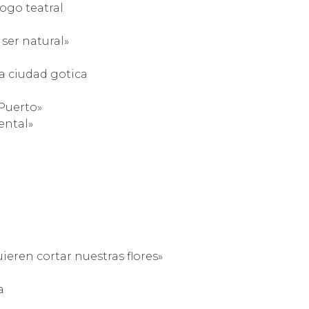
ogo teatral
ser natural»
a ciudad gotica
Puerto»
ental»
ieren cortar nuestras flores»
a