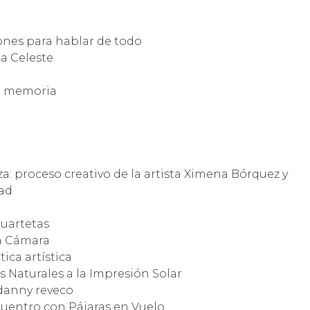
ones para hablar de todo
a Celeste
la memoria
a: proceso creativo de la artista Ximena Bórquez y
dad
cuartetas
 a Cámara
ica artística
 Naturales a la Impresión Solar
 danny reveco
cuentro con Pájaras en Vuelo