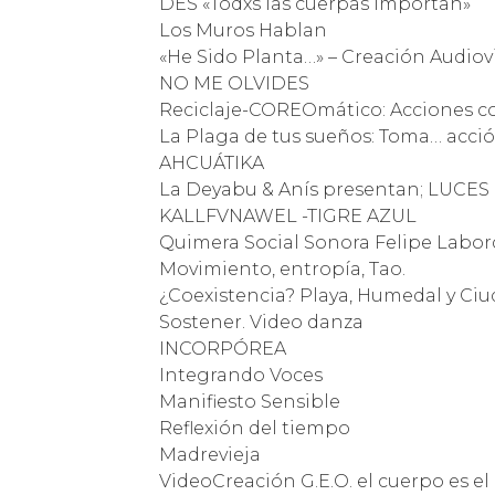
DES «Todxs las cuerpas importan»
Los Muros Hablan
«He Sido Planta…» – Creación Audiov
NO ME OLVIDES
Reciclaje-COREOmático: Acciones cor
La Plaga de tus sueños: Toma… acci
AHCUÁTIKA
La Deyabu & Anís presentan; LUCE
KALLFVNAWEL -TIGRE AZUL
Quimera Social Sonora Felipe Labo
Movimiento, entropía, Tao.
¿Coexistencia? Playa, Humedal y Ci
Sostener. Video danza
INCORPÓREA
Integrando Voces
Manifiesto Sensible
Reflexión del tiempo
Madrevieja
VideoCreación G.E.O. el cuerpo es el