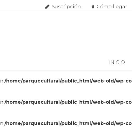
Suscripción
Cómo llegar
Skip to content
INICIO
in
/home/parquecultural/public_html/web-old/wp-c
in
/home/parquecultural/public_html/web-old/wp-c
in
/home/parquecultural/public_html/web-old/wp-c