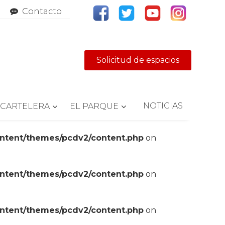
Contacto
Solicitud de espacios
NOTICIAS
CARTELERA
EL PARQUE
ontent/themes/pcdv2/content.php
on
ontent/themes/pcdv2/content.php
on
ontent/themes/pcdv2/content.php
on