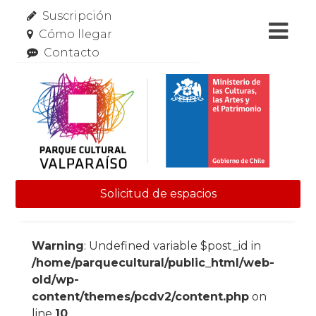
Suscripción
Cómo llegar
Contacto
Solicitud de espacios
Skip to content
Warning
: Undefined variable $post_id in
/home/parquecultural/public_html/web-
old/wp-
content/themes/pcdv2/content.php
on
line
10