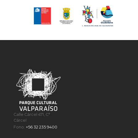
Calle Cárcel 471, C°
Cárcel
Fono:
+56 32 235 9400