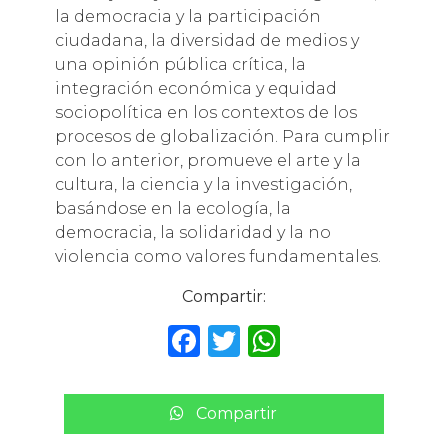
la democracia y la participación
ciudadana, la diversidad de medios y
una opinión pública crítica, la
integración económica y equidad
sociopolítica en los contextos de los
procesos de globalización. Para cumplir
con lo anterior, promueve el arte y la
cultura, la ciencia y la investigación,
basándose en la ecología, la
democracia, la solidaridad y la no
violencia como valores fundamentales.
Compartir:
F
T
W
a
w
h
c
it
a
Compartir
e
te
ts