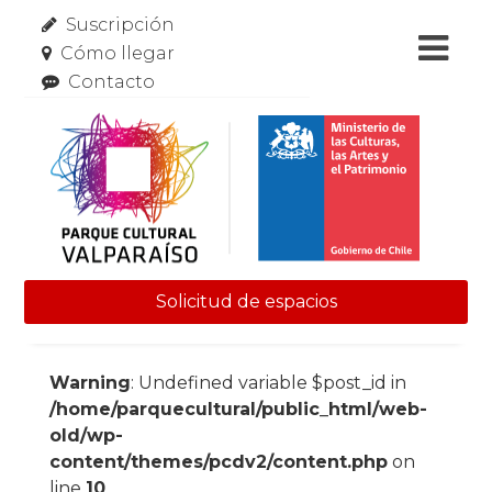
Suscripción
Cómo llegar
Contacto
Solicitud de espacios
Skip to content
Warning
: Undefined variable $post_id in
/home/parquecultural/public_html/web-
old/wp-
content/themes/pcdv2/content.php
on
line
10