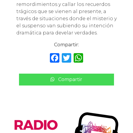
remordimientos y callar los recuerdos
trágicos que se vienen al presente, a
través de situaciones donde el misterio y
el suspenso van subiendo su intención
dramática para develar verdades.
Compartir:
F
T
W
a
w
h
c
it
a
Compartir
e
te
ts
b
r
A
o
p
o
p
k