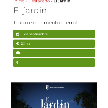
Inicio
»
Destacado
»
El jardín
El jardín
Teatro experimento Pierrot
11 de septiembre
20 hrs