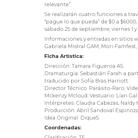
relevante”.
Se realizarán cuatro funciones a tra
“pague lo que pueda” de $0 a $6000, 
sábado 25 de septiembre, viernes 1 y
Informaciones y entradas en sitios 
Gabriela Mistral GAM, Mori-Famfest, 
Ficha Artística:
Dirección: Tamara Figueroa AS.
Dramaturgia: Sebastián Farah a part
traducido por Sofía Bras Harriott.
Director Técnico: Parásito-Raro; Vid
Mckenzy Mcloud; Vestuario: Lían Gal
Intérpretes: Claudia Cabezas, Naldy
Producción: Abril Sandoval Espinoza
Idea Original: Dique5.
Coordenadas:
Clasificación: TE