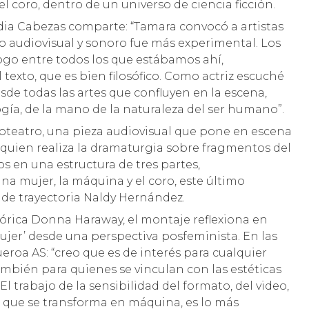
el coro, dentro de un universo de ciencia ficción.
dia Cabezas comparte: “Tamara convocó a artistas
ajo audiovisual y sonoro fue más experimental. Los
ogo entre todos los que estábamos ahí,
exto, que es bien filosófico. Como actriz escuché
de todas las artes que confluyen en la escena,
ogía, de la mano de la naturaleza del ser humano”.
deoteatro, una pieza audiovisual que pone en escena
, quien realiza la dramaturgia sobre fragmentos del
 en una estructura de tres partes,
na mujer, la máquina y el coro, este último
 de trayectoria Naldy Hernández.
órica Donna Haraway, el montaje reflexiona en
‘mujer’ desde una perspectiva posfeminista. En las
ueroa AS: “creo que es de interés para cualquier
ambién para quienes se vinculan con las estéticas
El trabajo de la sensibilidad del formato, del video,
er que se transforma en máquina, es lo más