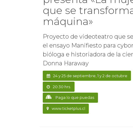
que se transform
máquina»
Proyecto de videoteatro que s
el ensayo Manifiesto para cybor
bióloga e historiadora de la cie
Donna Haraway
24 y 25 de septiembre, 1 y 2 de octubre
20:30 hrs.
Paga lo que puedas
www.ticketplus.cl