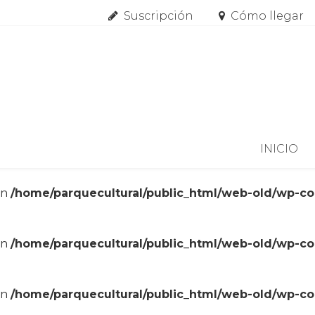
Suscripción
Cómo llegar
Skip to content
INICIO
in
/home/parquecultural/public_html/web-old/wp-c
in
/home/parquecultural/public_html/web-old/wp-c
in
/home/parquecultural/public_html/web-old/wp-c