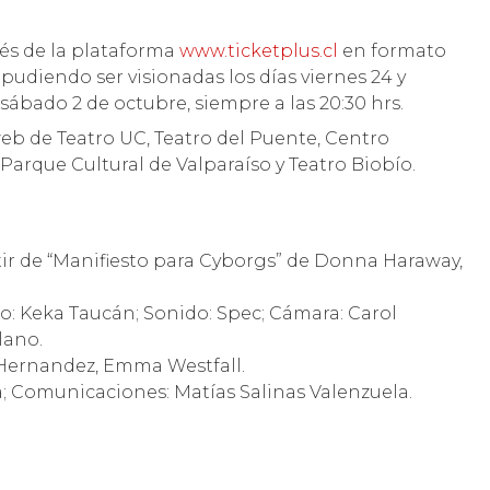
vés de la plataforma
www.ticketplus.cl
en formato
pudiendo ser visionadas los días viernes 24 y
 sábado 2 de octubre, siempre a las 20:30 hrs.
web de Teatro UC, Teatro del Puente, Centro
Parque Cultural de Valparaíso y Teatro Biobío.
ir de “Manifiesto para Cyborgs” de Donna Haraway,
eo: Keka Taucán; Sonido: Spec; Cámara: Carol
lano.
 Hernandez, Emma Westfall.
; Comunicaciones: Matías Salinas Valenzuela.