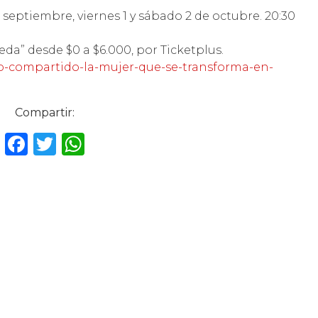
 septiembre, viernes 1 y sábado 2 de octubre. 20:30
da” desde $0 a $6.000, por Ticketplus.
ario-compartido-la-mujer-que-se-transforma-en-
Compartir:
F
T
W
a
w
h
c
it
a
e
te
ts
b
r
A
o
p
o
p
k