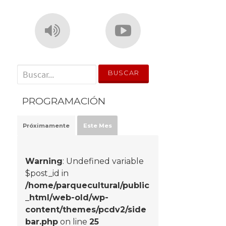
' . __('Search for:') . '
PROGRAMACIÓN
Próximamente
Este Mes
Warning
: Undefined variable
$post_id in
/home/parquecultural/public
_html/web-old/wp-
content/themes/pcdv2/side
bar.php
on line
25