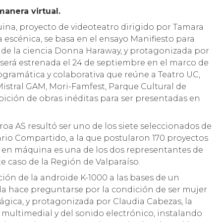
manera virtual.
ina, proyecto de videoteatro dirigido por Tamara
 escénica, se basa en el ensayo Manifiesto para
a de la ciencia Donna Haraway, y protagonizada por
 será estrenada el 24 de septiembre en el marco de
gramática y colaborativa que reúne a Teatro UC,
Mistral GAM, Mori-Famfest, Parque Cultural de
ibición de obras inéditas para ser presentadas en
oa AS resultó ser uno de los siete seleccionados de
ario Compartido, a la que postularon 170 proyectos
a en máquina es una de los dos representantes de
te caso de la Región de Valparaíso.
ación de la androide K-1000 a las bases de un
la hace preguntarse por la condición de ser mujer
rágica, y protagonizada por Claudia Cabezas, la
 multimedial y del sonido electrónico, instalando