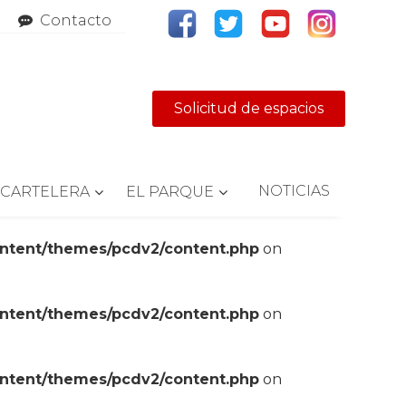
Contacto
Solicitud de espacios
NOTICIAS
CARTELERA
EL PARQUE
ontent/themes/pcdv2/content.php
on
ontent/themes/pcdv2/content.php
on
ontent/themes/pcdv2/content.php
on