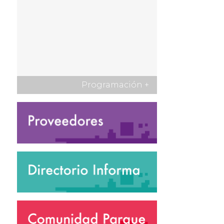
Programación
+