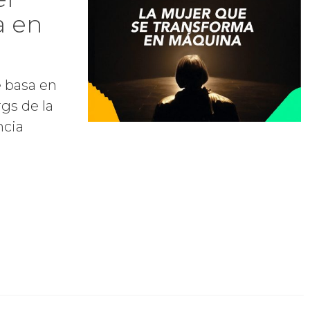
a en
e basa en
gs de la
ncia