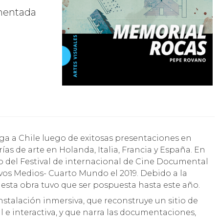
umentada
ías de arte en Holanda, Italia, Francia y España. En
o del Festival de internacional de Cine Documental
evos Medios- Cuarto Mundo el 2019. Debido a la
esta obra tuvo que ser pospuesta hasta este año.
nstalación inmersiva, que reconstruye un sitio de
 e interactiva, y que narra las documentaciones,