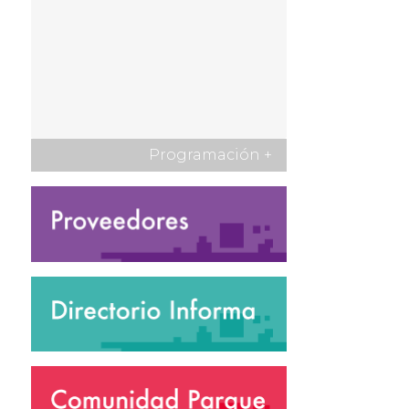
Programación
+