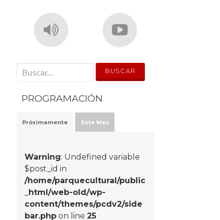
' . __('Search for:') . '
PROGRAMACIÓN
Próximamente
Este Mes
Warning
: Undefined variable
$post_id in
/home/parquecultural/public
_html/web-old/wp-
content/themes/pcdv2/side
bar.php
on line
25