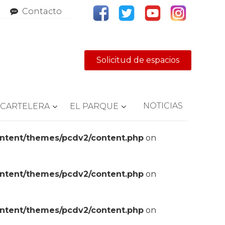
Contacto
Solicitud de espacios
NOTICIAS
CARTELERA
EL PARQUE
ontent/themes/pcdv2/content.php
on
ontent/themes/pcdv2/content.php
on
ontent/themes/pcdv2/content.php
on