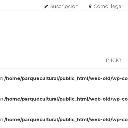
Suscripción
Cómo llegar
Skip to content
INICIO
in
/home/parquecultural/public_html/web-old/wp-c
in
/home/parquecultural/public_html/web-old/wp-c
in
/home/parquecultural/public_html/web-old/wp-c