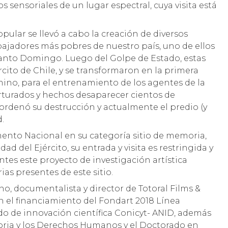
os sensoriales de un lugar espectral, cuya visita está
ular se llevó a cabo la creación de diversos
bajadores más pobres de nuestro país, uno de ellos
Santo Domingo. Luego del Golpe de Estado, estas
cito de Chile, y se transformaron en la primera
mino, para el entrenamiento de los agentes de la
rturados y hechos desaparecer cientos de
 ordenó su destrucción y actualmente el predio (y
.
ento Nacional en su categoría sitio de memoria,
d del Ejército, su entrada y visita es restringida y
ntes este proyecto de investigación artística
ias presentes de este sitio.
o, documentalista y director de Totoral Films &
on el financiamiento del Fondart 2018 Línea
 de innovación científica Conicyt- ANID, además
oria y los Derechos Humanos y el Doctorado en