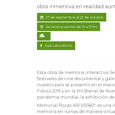
obra inmersiva en realidad a
27 de septiembre al 22 de octubre
de lunes a viernes de 10 a 17 hrs
Sala Laboratorio
Esta obra de memoria interactiva llega a Chile luego de exitosas presentaciones en
festivales de cine documental y galer
nuestro país se presentó en el marc
Fidocs 2019 y en la XIV Bienal de Nu
pandemia mundial, la exhibición de 
Memorial Rocas AR/ VR360º, es una i
memoria en ruinas de manera virtual