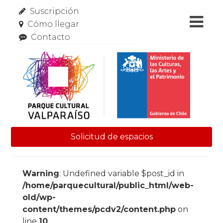
Suscripción
Cómo llegar
Contacto
Solicitud de espacios
Skip to content
Warning
: Undefined variable $post_id in
/home/parquecultural/public_html/web-
old/wp-
content/themes/pcdv2/content.php
on
line
10