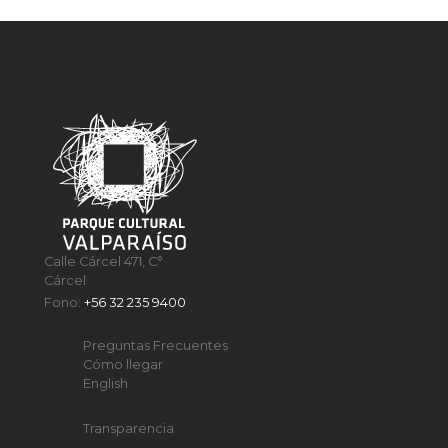
Calle Cárcel 471, C°
Cárcel
Fono:
+56 32 235 9400
Preguntas Frecuentes
Cómo llegar
English
Transparencia