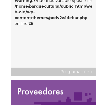
Warning
: Undefined variable $post_id in
/home/parquecultural/public_html/we
b-old/wp-
content/themes/pcdv2/sidebar.php
on line
25
Programación
+