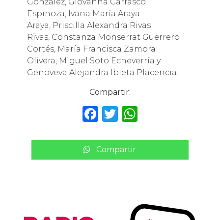
González, Giovanna Carrasco
Espinoza, Ivana María Araya
Araya, Priscilla Alexandra Rivas
Rivas, Constanza Monserrat Guerrero
Cortés, María Francisca Zamora
Olivera, Miguel Soto Echeverría y
Genoveva Alejandra Ibieta Placencia.
Compartir:
F
T
W
a
w
h
c
it
a
Compartir
e
te
ts
b
r
A
o
p
o
p