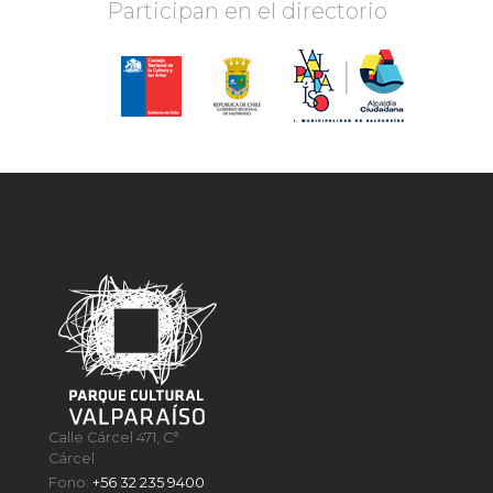
Participan en el directorio
Calle Cárcel 471, C°
Cárcel
Fono:
+56 32 235 9400