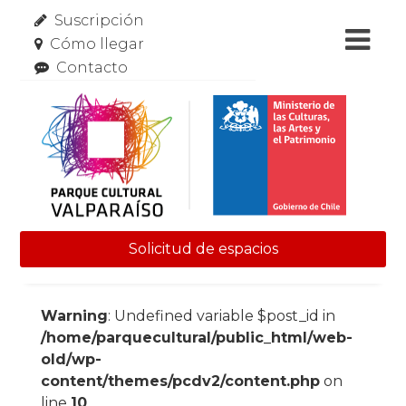
Suscripción
Cómo llegar
Contacto
Solicitud de espacios
Skip to content
Warning
: Undefined variable $post_id in
/home/parquecultural/public_html/web-
old/wp-
content/themes/pcdv2/content.php
on
line
10