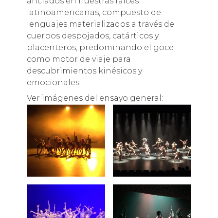
anclados en nuestras raíces
latinoamericanas, compuesto de
lenguajes materializados a través de
cuerpos despojados, catárticos y
placenteros, predominando el goce
como motor de viaje para
descubrimientos kinésicos y
emocionales.
Ver imágenes del ensayo general: