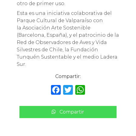
otro de primer uso.
Esta es una iniciativa colaborativa del
Parque Cultural de Valparaíso con
la Asociación Arte Sostenible
(Barcelona, España), y el patrocinio de la
Red de Observadores de Aves y Vida
Silvestres de Chile, la Fundación
Tunquén Sustentable y el medio Ladera
Sur.
Compartir:
F
T
W
a
w
h
c
it
a
Compartir
e
te
ts
b
r
A