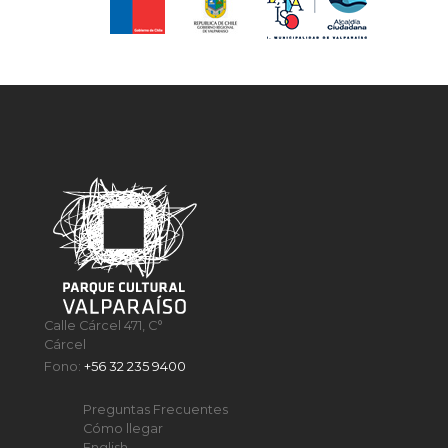
Calle Cárcel 471, C°
Cárcel
Fono:
+56 32 235 9400
Preguntas Frecuentes
Cómo llegar
English