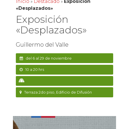
Inicio
»
Destacado
»
Exposición
«Desplazados»
Exposición
«Desplazados»
Guillermo del Valle
del 6 al 29 de noviembre
10 a 20 hrs
Terraza 2do piso, Edificio de Difusión