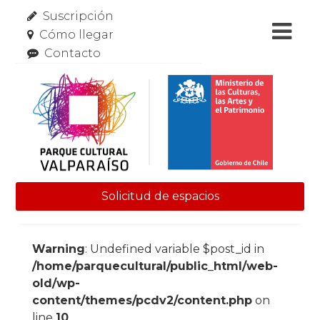
Suscripción
Cómo llegar
Contacto
Solicitud de espacios
Skip to content
Warning
: Undefined variable $post_id in
/home/parquecultural/public_html/web-
old/wp-
content/themes/pcdv2/content.php
on
line
10