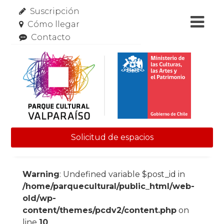
Suscripción
Cómo llegar
Contacto
Solicitud de espacios
Skip to content
Warning
: Undefined variable $post_id in
/home/parquecultural/public_html/web-
old/wp-
content/themes/pcdv2/content.php
on
line
10