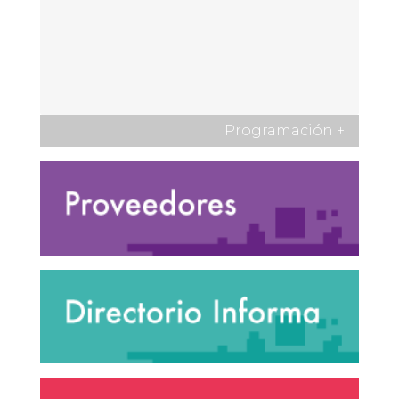
Programación
+