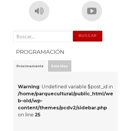
' . __('Search for:') . '
PROGRAMACIÓN
Próximamente
Este Mes
Warning
: Undefined variable $post_id in
/home/parquecultural/public_html/we
b-old/wp-
content/themes/pcdv2/sidebar.php
on line
25