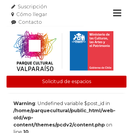
Suscripción
Cómo llegar
Contacto
Solicitud de espacios
Skip to content
Warning
: Undefined variable $post_id in
/home/parquecultural/public_html/web-
old/wp-
content/themes/pcdv2/content.php
on
line
10