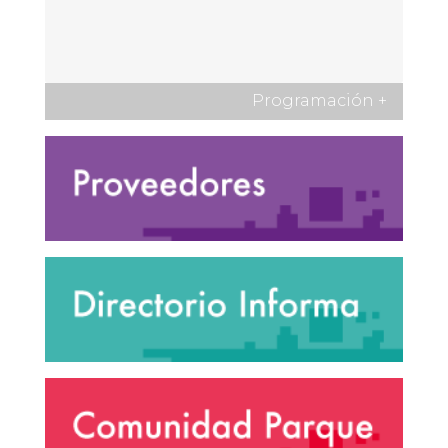
Programación
+