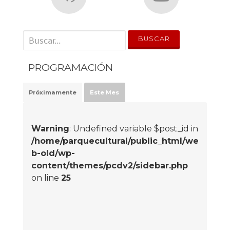
' . __('Search for:') . '
PROGRAMACIÓN
Próximamente
Este Mes
Warning
: Undefined variable $post_id in
/home/parquecultural/public_html/we
b-old/wp-
content/themes/pcdv2/sidebar.php
on line
25