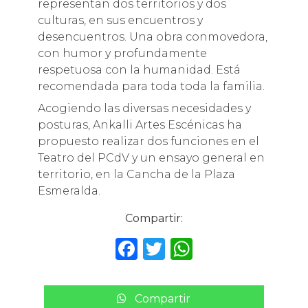
representan dos territorios y dos
culturas, en sus encuentros y
desencuentros. Una obra conmovedora,
con humor y profundamente
respetuosa con la humanidad. Está
recomendada para toda toda la familia.
Acogiendo las diversas necesidades y
posturas, Ankalli Artes Escénicas ha
propuesto realizar dos funciones en el
Teatro del PCdV y un ensayo general en
territorio, en la Cancha de la Plaza
Esmeralda.
Compartir:
F
T
W
a
w
h
c
it
a
Compartir