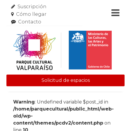
Suscripción
Cómo llegar
Contacto
Solicitud de espacios
Skip to content
Warning
: Undefined variable $post_id in
/home/parquecultural/public_html/web-
old/wp-
content/themes/pcdv2/content.php
on
line
10