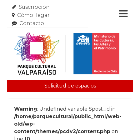
Suscripción
Cómo llegar
Contacto
Solicitud de espacios
Skip to content
Warning
: Undefined variable $post_id in
/home/parquecultural/public_html/web-
old/wp-
content/themes/pcdv2/content.php
on
line
10