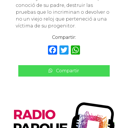
conoció de su padre, destruir las
pruebas que lo incriminan o devolver o
no un viejo reloj que perteneció a una
víctima de su progenitor.
Compartir:
F
T
W
a
w
h
c
it
a
Compartir
e
te
ts
b
r
A
o
p
o
p
k