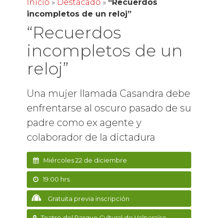
Inicio
»
Destacado
»
“Recuerdos
incompletos de un reloj”
“Recuerdos
incompletos de un
reloj”
Una mujer llamada Casandra debe
enfrentarse al oscuro pasado de su
padre como ex agente y
colaborador de la dictadura
Miércoles 22 de diciembre
19:00 hrs.
Gratuita previa inscripción
Teatro del Parque Cultural de Valparaíso