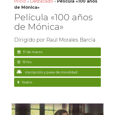
Inicio
»
Destacado
»
Película «100 años
de Mónica»
Película «100 años
de Mónica»
Dirigido por Raúl Morales Barcia
17 de marzo
19 hrs
inscripción y pase de movilidad
Teatro