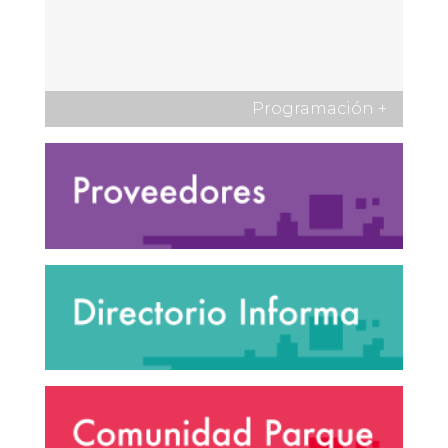
Programación
+