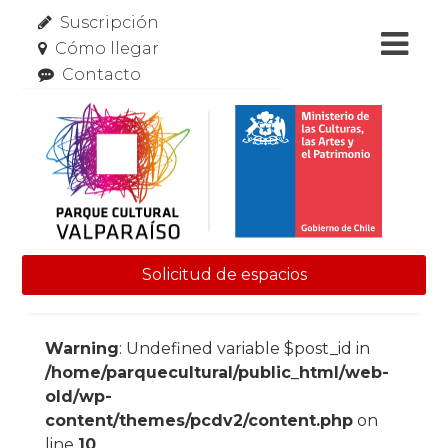
Suscripción
Cómo llegar
Contacto
Solicitud de espacios
Skip to content
Warning
: Undefined variable $post_id in
/home/parquecultural/public_html/web-
old/wp-
content/themes/pcdv2/content.php
on
line
10