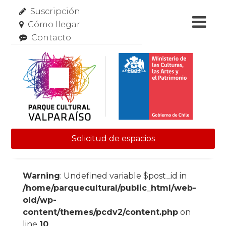
Suscripción
Cómo llegar
Contacto
Solicitud de espacios
Skip to content
Warning
: Undefined variable $post_id in
/home/parquecultural/public_html/web-
old/wp-
content/themes/pcdv2/content.php
on
line
10