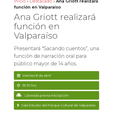
Inicio
»
Destacado
»
Ana Griott realizará
función en Valparaíso
Ana Griott realizará
función en
Valparaíso
Presentará “Sacando cuentos”, una
función de narración oral para
público mayor de 14 años.
Viernes 8 de abril
18:30 hrs.
Liberada previa inscripción
Sala Estudio del Parque Cultural de Valparaíso