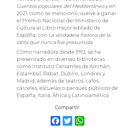
Cuentos populares del Mediterráneo
y en
2021, como se mencionó, vuelve a ganar
el Premio Nacional del Ministerio de
Cultura al Libro mejor editado de
España, con
La verdadera historia de la
ratita que nunca fue presumida.
Como narradora desde 1992, se ha
presentado en diversas bibliotecas
como Instituto Cervantes de Ammán,
Estambul, Rabat, Dublín, Londres y
Madrid, además de teatros, cafés,
cárceles, escuelas o parques públicos de
España, Italia, África y Latinoamérica.
Compartir:
F
T
W
a
w
h