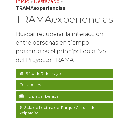
Inicio
»
Destacado
»
TRAMAexperiencias
TRAMAexperiencias
Buscar recuperar la interacción
entre personas en tiempo
presente es el principal objetivo
del Proyecto TRAMA
Sábado 7 de mayo
12;00 hrs.
Entrada liberada
Sala de Lectura del Parque Cultural de
Valparaíso.