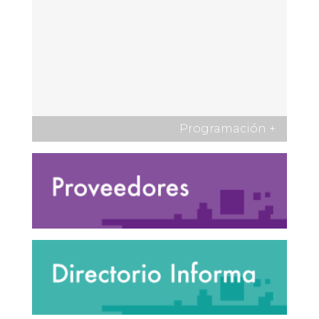
Programación
+