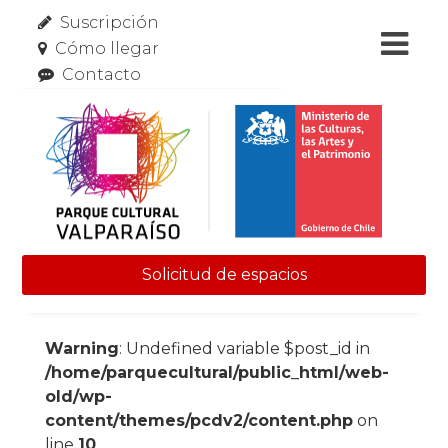
Suscripción
Cómo llegar
Contacto
Solicitud de espacios
Skip to content
Warning
: Undefined variable $post_id in
/home/parquecultural/public_html/web-
old/wp-
content/themes/pcdv2/content.php
on
line
10