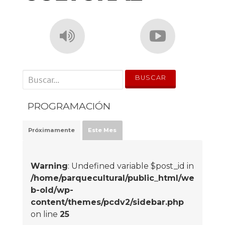
' . __('Search for:') . '
PROGRAMACIÓN
Próximamente
Este Mes
Warning
: Undefined variable $post_id in
/home/parquecultural/public_html/we
b-old/wp-
content/themes/pcdv2/sidebar.php
on line
25