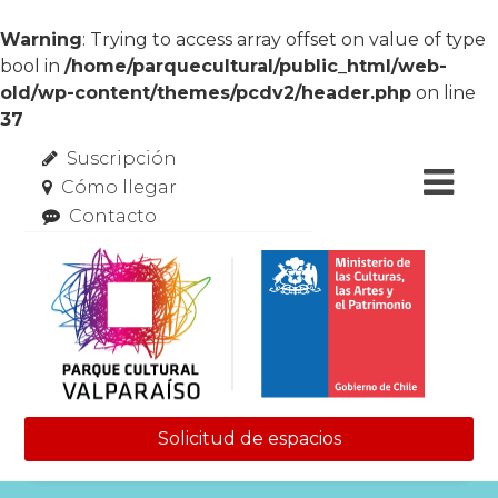
Warning
: Trying to access array offset on value of type
bool in
/home/parquecultural/public_html/web-
old/wp-content/themes/pcdv2/header.php
on line
37
Suscripción
Cómo llegar
Contacto
Solicitud de espacios
Skip to content