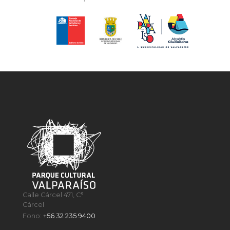
Calle Cárcel 471, C°
Cárcel
Fono:
+56 32 235 9400