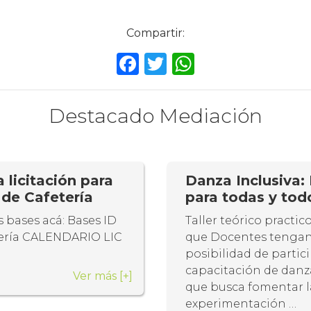
Compartir:
F
T
W
a
w
h
c
it
a
Destacado Mediación
e
te
ts
b
r
A
o
p
licitación para
Danza Inclusiva
o
p
 de Cafetería
para todas y tod
k
 bases acá: Bases ID
Taller teórico practi
tería CALENDARIO LIC
que Docentes tengan
posibilidad de partic
capacitación de danz
Ver más
[+]
que busca fomentar l
experimentación …