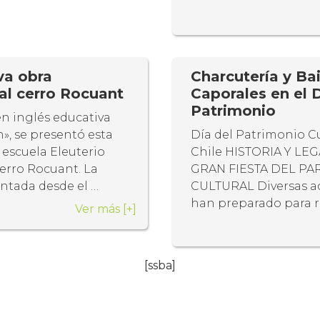
va obra
Charcutería y Bai
al cerro Rocuant
Caporales en el D
Patrimonio
en inglés educativa
», se presentó esta
Día del Patrimonio Cu
escuela Eleuterio
Chile HISTORIA Y LE
erro Rocuant. La
GRAN FIESTA DEL P
vantada desde el …
CULTURAL Diversas ac
han preparado para r
Ver más
[+]
[ssba]