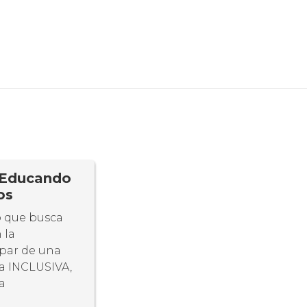
: Educando
os
co que busca
 la
ipar de una
a INCLUSIVA,
a