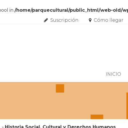
bool in
/home/parquecultural/public_html/web-old/
Suscripción
Cómo llegar
Skip to content
INICIO
n
»
Historia Social, Cultural y Derechos Humanos