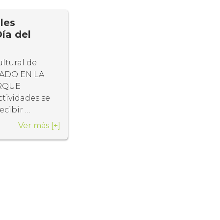
les
ía del
ltural de
GADO EN LA
ARQUE
tividades se
ecibir …
Ver más
[+]