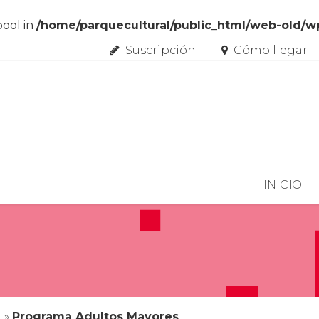
bool in
/home/parquecultural/public_html/web-old/
Suscripción
Cómo llegar
Skip to content
INICIO
n
»
Programa Adultos Mayores