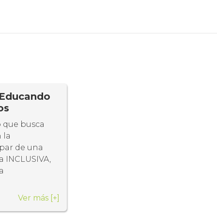
: Educando
os
co que busca
 la
ipar de una
a INCLUSIVA,
a
Ver más
[+]