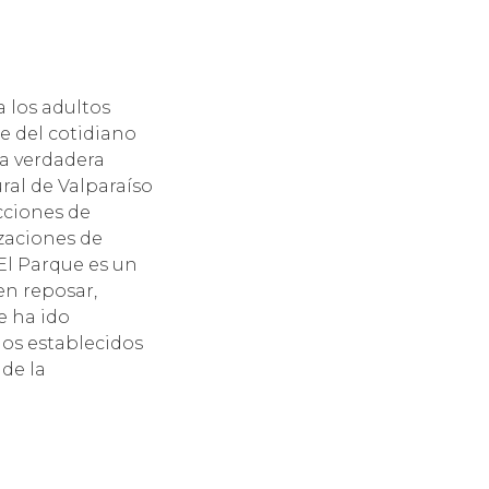
 los adultos
e del cotidiano
la verdadera
ural de Valparaíso
cciones de
izaciones de
El Parque es un
en reposar,
e ha ido
los establecidos
de la