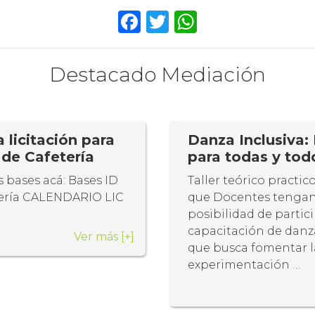
F
T
W
a
w
h
c
it
a
Destacado Mediación
e
te
ts
b
r
A
o
p
licitación para
Danza Inclusiva
o
p
 de Cafetería
para todas y tod
k
 bases acá: Bases ID
Taller teórico practi
tería CALENDARIO LIC
que Docentes tengan
posibilidad de partic
capacitación de danz
Ver más
[+]
que busca fomentar l
experimentación …