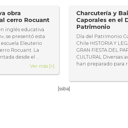
va obra
Charcutería y Bai
al cerro Rocuant
Caporales en el D
Patrimonio
en inglés educativa
», se presentó esta
Día del Patrimonio Cu
escuela Eleuterio
Chile HISTORIA Y LE
erro Rocuant. La
GRAN FIESTA DEL P
vantada desde el …
CULTURAL Diversas ac
han preparado para r
Ver más
[+]
[ssba]