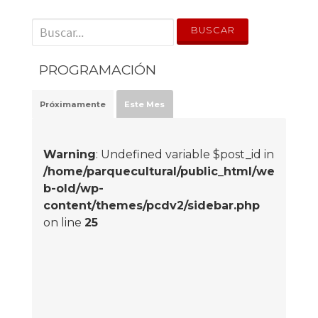
' . __('Search for:') . '
PROGRAMACIÓN
Próximamente
Este Mes
Warning
: Undefined variable $post_id in
/home/parquecultural/public_html/we
b-old/wp-
content/themes/pcdv2/sidebar.php
on line
25