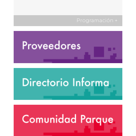
Programación
+