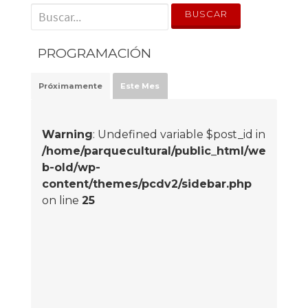
' . __('Search for:') . '
PROGRAMACIÓN
Próximamente
Este Mes
Warning
: Undefined variable $post_id in
/home/parquecultural/public_html/we
b-old/wp-
content/themes/pcdv2/sidebar.php
on line
25