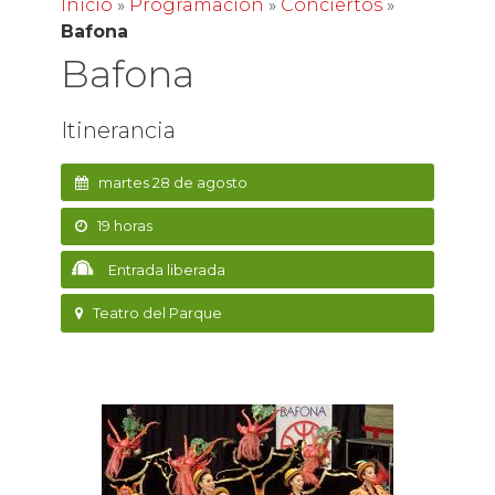
Inicio
»
Programación
»
Conciertos
»
Bafona
Bafona
Itinerancia
martes 28 de agosto
19 horas
Entrada liberada
Teatro del Parque