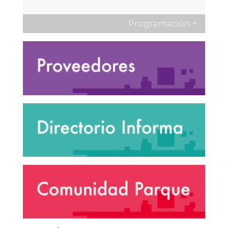
Programación
+