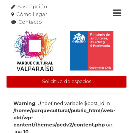
Suscripción
Cómo llegar
Contacto
Solicitud de espacios
Skip to content
Warning
: Undefined variable $post_id in
/home/parquecultural/public_html/web-
old/wp-
content/themes/pcdv2/content.php
on
line
10