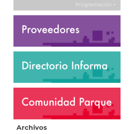
Programación
+
Archivos