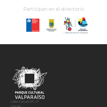
Participan en el directorio
Calle Cárcel 471, C°
Cárcel