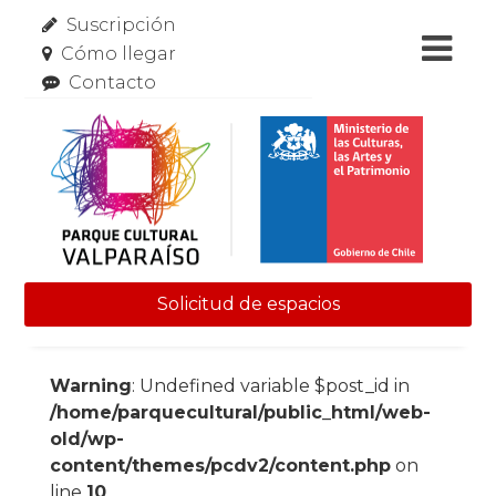
Suscripción
Cómo llegar
Contacto
Solicitud de espacios
Skip to content
Warning
: Undefined variable $post_id in
/home/parquecultural/public_html/web-
old/wp-
content/themes/pcdv2/content.php
on
line
10