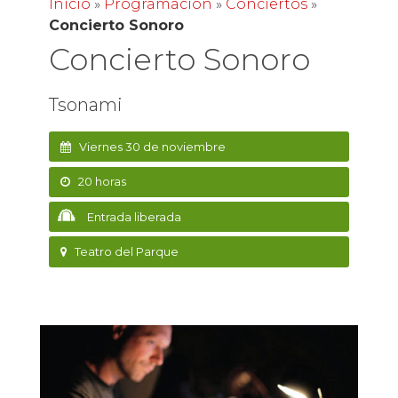
Inicio
»
Programación
»
Conciertos
»
Concierto Sonoro
Concierto Sonoro
Tsonami
Viernes 30 de noviembre
20 horas
Entrada liberada
Teatro del Parque