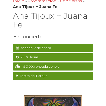
Inicio
»
Programación
»
Conciertos
»
Ana Tijoux + Juana Fe
Ana Tijoux + Juana
Fe
En concierto
sábado 12 de enero
20:30 horas
$ 3.000 entrada general
Teatro del Parque