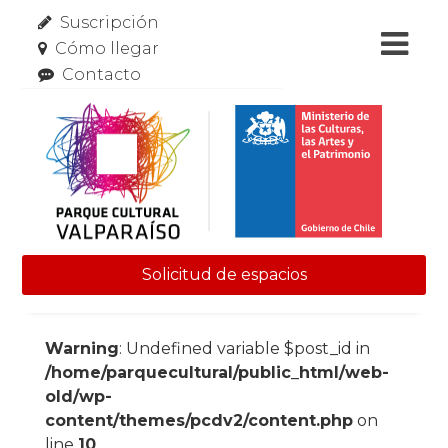
Suscripción
Cómo llegar
Contacto
Solicitud de espacios
Skip to content
Warning
: Undefined variable $post_id in
/home/parquecultural/public_html/web-
old/wp-
content/themes/pcdv2/content.php
on
line
10