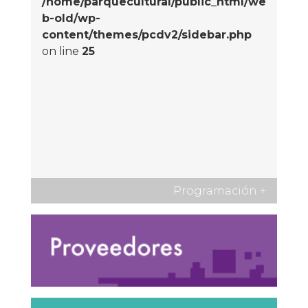
/home/parquecultural/public_html/we
b-old/wp-
content/themes/pcdv2/sidebar.php
on line
25
Programación
+