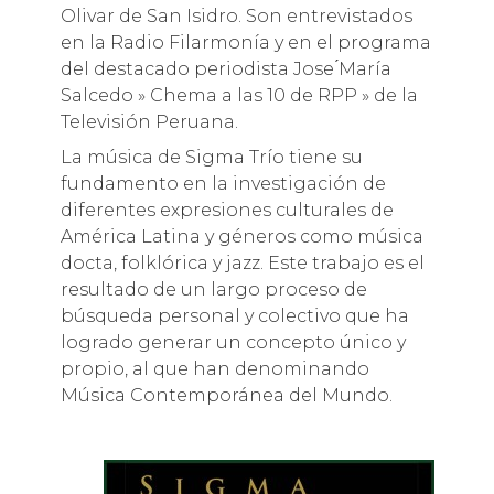
Olivar de San Isidro. Son entrevistados
en la Radio Filarmonía y en el programa
del destacado periodista Jose ́María
Salcedo » Chema a las 10 de RPP » de la
Televisión Peruana.
La música de Sigma Trío tiene su
fundamento en la investigación de
diferentes expresiones culturales de
América Latina y géneros como música
docta, folklórica y jazz. Este trabajo es el
resultado de un largo proceso de
búsqueda personal y colectivo que ha
logrado generar un concepto único y
propio, al que han denominando
Música Contemporánea del Mundo.