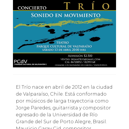
El Trío nace en abril de 2012 en la ciudad
de Valparaíso, Chile. Está conformado
por músicos de larga trayectoria como
Jorge Paredes, guitarrista y compositor
egresado de la Universidad de Río
Grande del Sur de Porto Alegre, Brasil.
Mauricio Garay Cid, compositor