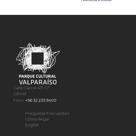
Calle Cárcel 471, C°
Cárcel
Fono:
+56 32 235 9400
Preguntas Frecuentes
Cómo llegar
English