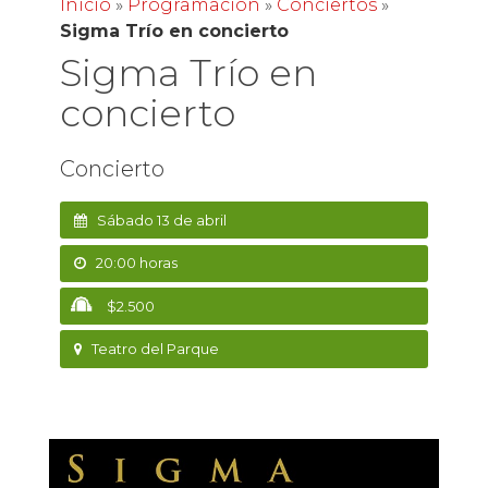
Inicio
»
Programación
»
Conciertos
»
Sigma Trío en concierto
Sigma Trío en
concierto
Concierto
Sábado 13 de abril
20:00 horas
$2.500
Teatro del Parque