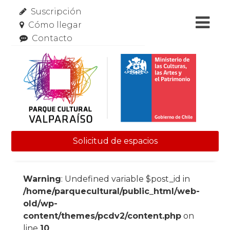
Suscripción
Cómo llegar
Contacto
Solicitud de espacios
Skip to content
Warning
: Undefined variable $post_id in
/home/parquecultural/public_html/web-
old/wp-
content/themes/pcdv2/content.php
on
line
10