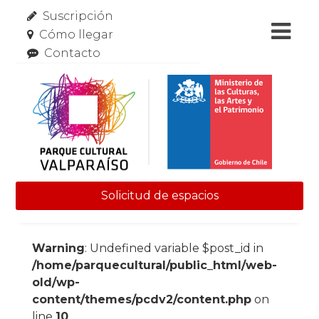
Suscripción
Cómo llegar
Contacto
Solicitud de espacios
Skip to content
Warning
: Undefined variable $post_id in
/home/parquecultural/public_html/web-
old/wp-
content/themes/pcdv2/content.php
on
line
10