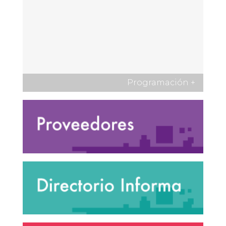
Programación
+