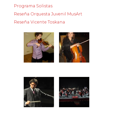
Programa Solistas
Reseña Orquesta Juvenil MusArt
Reseña Vicente Toskana