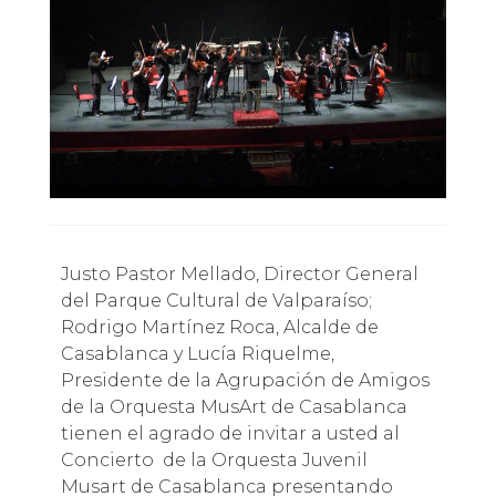
Justo Pastor Mellado, Director General
del Parque Cultural de Valparaíso;
Rodrigo Martínez Roca, Alcalde de
Casablanca y Lucía Riquelme,
Presidente de la Agrupación de Amigos
de la Orquesta MusArt de Casablanca
tienen el agrado de invitar a usted al
Concierto de la Orquesta Juvenil
Musart de Casablanca presentando