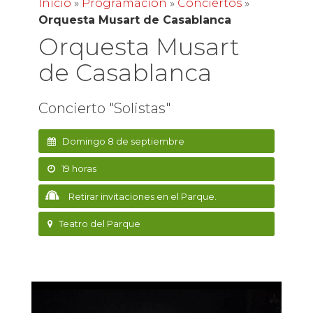
Inicio
»
Programación
»
Conciertos
»
Orquesta Musart de Casablanca
Orquesta Musart
de Casablanca
Concierto "Solistas"
Domingo 8 de septiembre
19 horas
Retirar invitaciones en el Parque.
Teatro del Parque