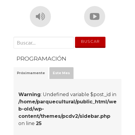
' . __('Search for:') . '
PROGRAMACIÓN
Próximamente
Este Mes
Warning
: Undefined variable $post_id in
/home/parquecultural/public_html/we
b-old/wp-
content/themes/pcdv2/sidebar.php
on line
25