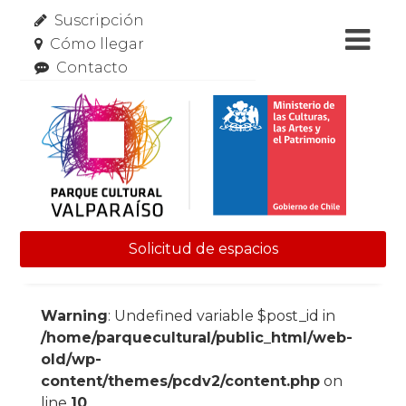
Suscripción
Cómo llegar
Contacto
Solicitud de espacios
Skip to content
Warning
: Undefined variable $post_id in
/home/parquecultural/public_html/web-
old/wp-
content/themes/pcdv2/content.php
on
line
10