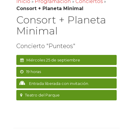
Inicio
»
Programación
»
Conciertos
»
Consort + Planeta Minimal
Consort + Planeta
Minimal
Concierto "Punteos"
Miércoles 25 de septiembre
19 horas
Entrada liberada con invitación.
Teatro del Parque