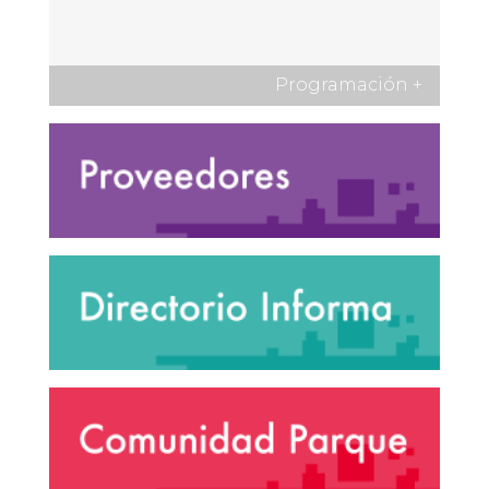
Programación
+