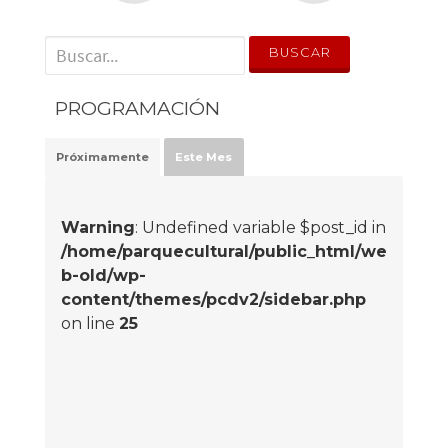
' . __('Search for:') . '
PROGRAMACIÓN
Próximamente
Este Mes
Warning
: Undefined variable $post_id in
/home/parquecultural/public_html/we
b-old/wp-
content/themes/pcdv2/sidebar.php
on line
25