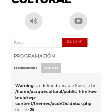
' . __('Search for:') . '
PROGRAMACIÓN
Próximamente
Este Mes
Warning
: Undefined variable $post_id in
/home/parquecultural/public_html/we
b-old/wp-
content/themes/pcdv2/sidebar.php
on line
25