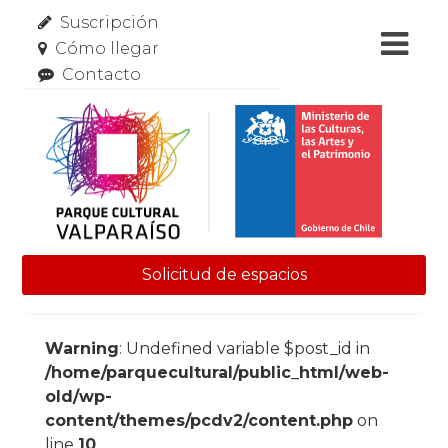
Suscripción
Cómo llegar
Contacto
Solicitud de espacios
Skip to content
Warning
: Undefined variable $post_id in
/home/parquecultural/public_html/web-
old/wp-
content/themes/pcdv2/content.php
on
line
10