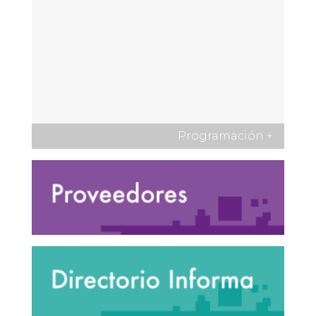
Programación
+