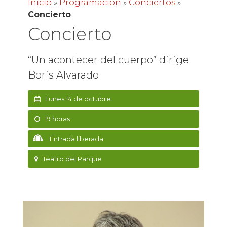
Inicio
»
Programación
»
Conciertos
»
Concierto
Concierto
“Un acontecer del cuerpo” dirige
Boris Alvarado
Lunes 14 de octubre
19 horas
Entrada liberada
Teatro del Parque