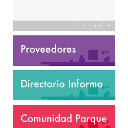
Programación
+