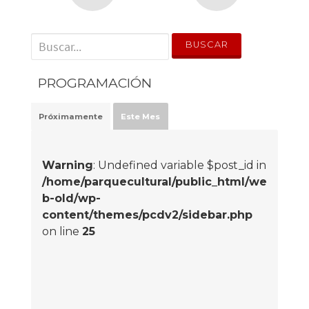
' . __('Search for:') . '
PROGRAMACIÓN
Próximamente
Este Mes
Warning
: Undefined variable $post_id in
/home/parquecultural/public_html/we
b-old/wp-
content/themes/pcdv2/sidebar.php
on line
25