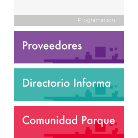
Programación
+