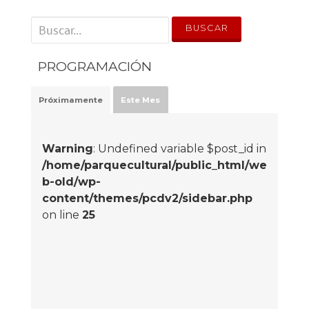
' . __('Search for:') . '
PROGRAMACIÓN
Próximamente
Este Mes
Warning
: Undefined variable $post_id in
/home/parquecultural/public_html/we
b-old/wp-
content/themes/pcdv2/sidebar.php
on line
25