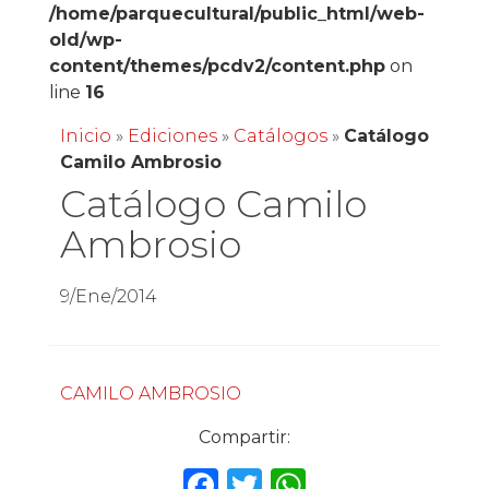
/home/parquecultural/public_html/web-
old/wp-
content/themes/pcdv2/content.php
on
line
16
Inicio
»
Ediciones
»
Catálogos
»
Catálogo
Camilo Ambrosio
Catálogo Camilo
Ambrosio
9/Ene/2014
CAMILO AMBROSIO
Compartir:
F
T
W