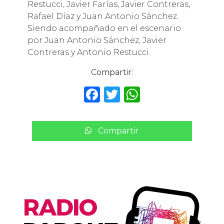
Restucci, Javier Farías, Javier Contreras,
Rafael Díaz y Juan Antonio Sánchez.
Siendo acompañado en el escenario
por Juan Antonio Sánchez, Javier
Contreras y Antonio Restucci.
Compartir:
F
T
W
a
w
h
c
it
a
Compartir
e
te
ts
b
r
A
o
p
o
p
k