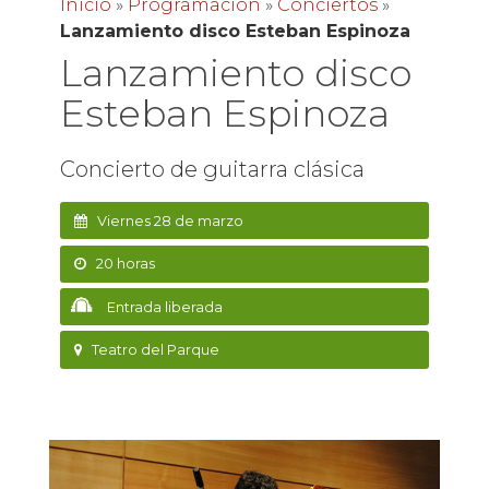
Inicio
»
Programación
»
Conciertos
»
Lanzamiento disco Esteban Espinoza
Lanzamiento disco
Esteban Espinoza
Concierto de guitarra clásica
Viernes 28 de marzo
20 horas
Entrada liberada
Teatro del Parque