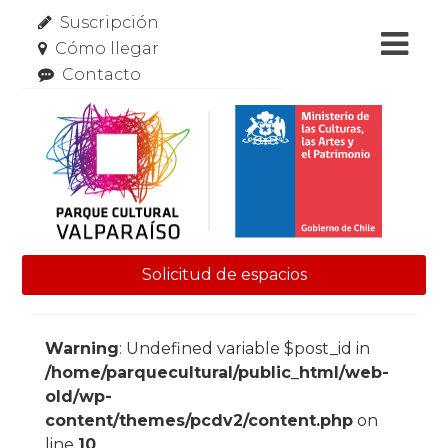
Suscripción
Cómo llegar
Contacto
Solicitud de espacios
Skip to content
Warning
: Undefined variable $post_id in
/home/parquecultural/public_html/web-
old/wp-
content/themes/pcdv2/content.php
on
line
10