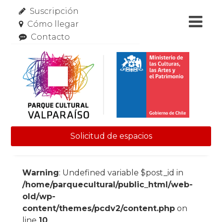
Suscripción
Cómo llegar
Contacto
Solicitud de espacios
Skip to content
Warning
: Undefined variable $post_id in
/home/parquecultural/public_html/web-
old/wp-
content/themes/pcdv2/content.php
on
line
10