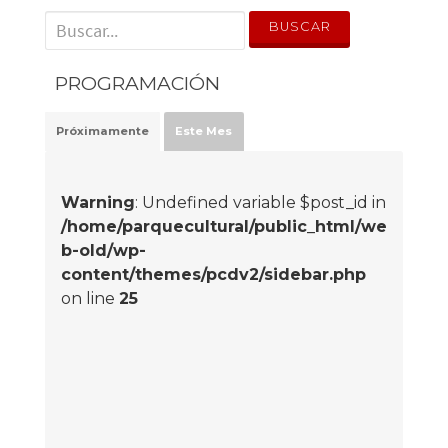
' . __('Search for:') . '
PROGRAMACIÓN
Próximamente
Este Mes
Warning
: Undefined variable $post_id in
/home/parquecultural/public_html/we
b-old/wp-
content/themes/pcdv2/sidebar.php
on line
25