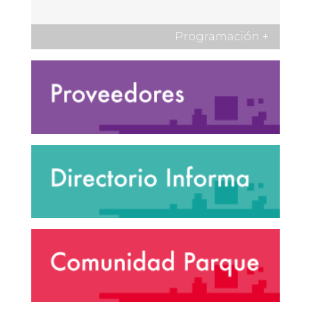
Programación
+