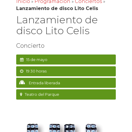
Inicio
»
Programación
»
Conciertos
»
Lanzamiento de disco Lito Celis
Lanzamiento de
disco Lito Celis
Concierto
15 de mayo
19:30 horas
Entrada liberada
Teatro del Parque