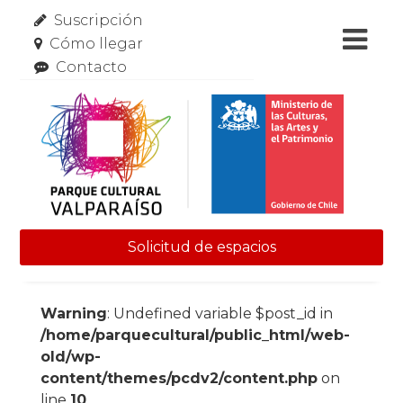
Suscripción
Cómo llegar
Contacto
Solicitud de espacios
Skip to content
Warning
: Undefined variable $post_id in
/home/parquecultural/public_html/web-
old/wp-
content/themes/pcdv2/content.php
on
line
10