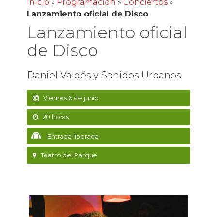
Inicio
»
Programación
»
Conciertos
»
Lanzamiento oficial de Disco
Lanzamiento oficial
de Disco
Daniel Valdés y Sonidos Urbanos
Viernes 6 de junio
20 horas
Entrada liberada
Teatro del Parque